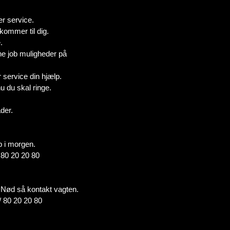
r service.
 kommer til dig.
.
ne job muligheder på
service din hjælp.
u du skal ringe.
der.
b i morgen.
/ 80 20 20 80
 i Nød så kontakt vagten.
/ 80 20 20 80