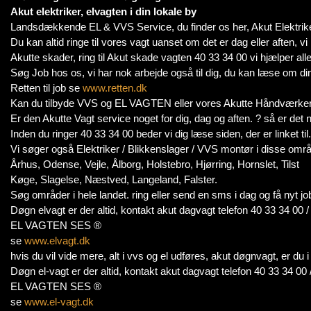
Akut elektriker, elvagten i din lokale by
Landsdækkende EL & VVS Service, du finder os her, Akut Elektrike
Du kan altid ringe til vores vagt uanset om det er dag eller aften, vi
Akutte skader, ring til Akut skade vagten 40 33 34 00 vi hjælper alle
Søg Job hos os, vi har nok arbejde også til dig, du kan læse om di
Retten til job se
www.retten.dk
Kan du tilbyde VVS og EL VAGTEN eller vores Akutte Håndværker 
Er den Akutte Vagt service noget for dig, dag og aften. ? så er det n
Inden du ringer 40 33 34 00 beder vi dig læse siden, der er linket til.
Vi søger også Elektriker / Blikkenslager / VVS montør i disse områ
Århus, Odense, Vejle, Ålborg, Holstebro, Hjørring, Hornslet, Tilst
Køge, Slagelse, Næstved, Langeland, Falster.
Søg områder i hele landet. ring eller send en sms i dag og få nyt jo
Døgn elvagt er der altid, kontakt akut dagvagt telefon 40 33 34 00 
EL VAGTEN SES ®
se
www.elvagt.dk
hvis du vil vide mere, alt i vvs og el udføres, akut døgnvagt, er du
Døgn el-vagt er der altid, kontakt akut dagvagt telefon 40 33 34 00 
EL VAGTEN SES ®
se
www.el-vagt.dk