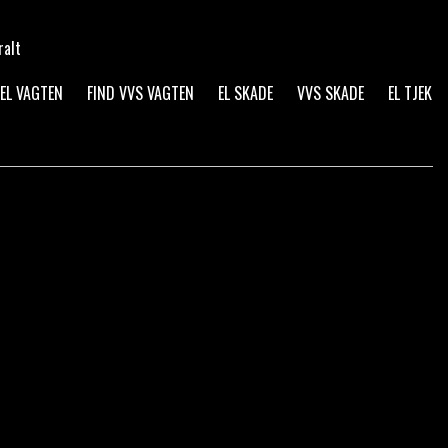
ralt
 EL VAGTEN
FIND VVS VAGTEN
EL SKADE
VVS SKADE
EL TJEK